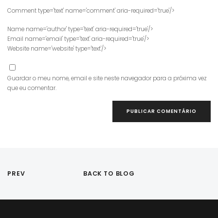
Comment type='text' name='comment' aria-required='true'/>
Name name='author' type='text' aria-required='true'/>
Email name='email' type='text' aria-required='true'/>
Website name='website' type='text'/>
Guardar o meu nome, email e site neste navegador para a próxima vez
que eu comentar.
PREV
BACK TO BLOG