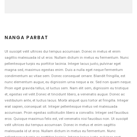
NANGA PARBAT
Ut suscipit velit ultrices dui tempus accumsan. Donec in metus et enim
sagittis malesuada id ut eros. Nullam dictum in metus eu fermentum. Nunc
pellentesque turpis eu porttitor lacinia. Integer lacus justo, pulvinar eget
magna sed, maximus egestas enim. Duis a nulla eget neque fermentum
condimentum ac vitae sem. Donec consequat ornare. Blandit fringilla, est
nunc elementum augue, eu dignissim urna neque a ex. Sed non quam neque.
Proin eget gravida tellus, id luctus sem. Nam elit sem, dignissim eu tristique
et, egestas vel velit.Donec et tincidunt libero, a venenatis augue. Donec ac
vestibulum ante, et luctus lacus. Morbi aliquet quis tortor at fringilla. Integer
erat sapien, consequat sit. Integer pellentesque metus vel malesuada
accumsan. Proin egestas sollicitudin libero a convallis. Integer sed faucibus
eros. Quisque maximus felis est, vel venenatis nisi faucibus non. Ut suscipit
velit ultrices dui tempus accumsan. Donec in metus et enim sagittis
malesuada id ut eros. Nullam dictum in metus eu fermentum. Nunc