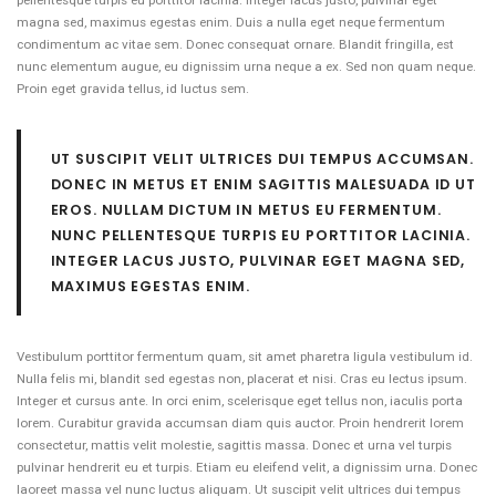
pellentesque turpis eu porttitor lacinia. Integer lacus justo, pulvinar eget
magna sed, maximus egestas enim. Duis a nulla eget neque fermentum
condimentum ac vitae sem. Donec consequat ornare. Blandit fringilla, est
nunc elementum augue, eu dignissim urna neque a ex. Sed non quam neque.
Proin eget gravida tellus, id luctus sem.
UT SUSCIPIT VELIT ULTRICES DUI TEMPUS ACCUMSAN.
DONEC IN METUS ET ENIM SAGITTIS MALESUADA ID UT
EROS. NULLAM DICTUM IN METUS EU FERMENTUM.
NUNC PELLENTESQUE TURPIS EU PORTTITOR LACINIA.
INTEGER LACUS JUSTO, PULVINAR EGET MAGNA SED,
MAXIMUS EGESTAS ENIM.
Vestibulum porttitor fermentum quam, sit amet pharetra ligula vestibulum id.
Nulla felis mi, blandit sed egestas non, placerat et nisi. Cras eu lectus ipsum.
Integer et cursus ante. In orci enim, scelerisque eget tellus non, iaculis porta
lorem. Curabitur gravida accumsan diam quis auctor. Proin hendrerit lorem
consectetur, mattis velit molestie, sagittis massa. Donec et urna vel turpis
pulvinar hendrerit eu et turpis. Etiam eu eleifend velit, a dignissim urna. Donec
laoreet massa vel nunc luctus aliquam. Ut suscipit velit ultrices dui tempus