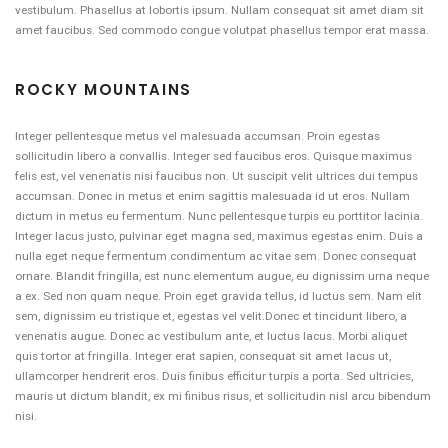
vestibulum. Phasellus at lobortis ipsum. Nullam consequat sit amet diam sit
amet faucibus. Sed commodo congue volutpat phasellus tempor erat massa.
ROCKY MOUNTAINS
Integer pellentesque metus vel malesuada accumsan. Proin egestas
sollicitudin libero a convallis. Integer sed faucibus eros. Quisque maximus
felis est, vel venenatis nisi faucibus non. Ut suscipit velit ultrices dui tempus
accumsan. Donec in metus et enim sagittis malesuada id ut eros. Nullam
dictum in metus eu fermentum. Nunc pellentesque turpis eu porttitor lacinia.
Integer lacus justo, pulvinar eget magna sed, maximus egestas enim. Duis a
nulla eget neque fermentum condimentum ac vitae sem. Donec consequat
ornare. Blandit fringilla, est nunc elementum augue, eu dignissim urna neque
a ex. Sed non quam neque. Proin eget gravida tellus, id luctus sem. Nam elit
sem, dignissim eu tristique et, egestas vel velit.Donec et tincidunt libero, a
venenatis augue. Donec ac vestibulum ante, et luctus lacus. Morbi aliquet
quis tortor at fringilla. Integer erat sapien, consequat sit amet lacus ut,
ullamcorper hendrerit eros. Duis finibus efficitur turpis a porta. Sed ultricies,
mauris ut dictum blandit, ex mi finibus risus, et sollicitudin nisl arcu bibendum
nisi.