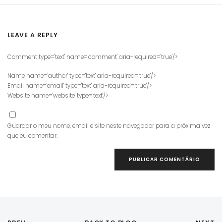
LEAVE A REPLY
Comment type='text' name='comment' aria-required='true'/>
Name name='author' type='text' aria-required='true'/>
Email name='email' type='text' aria-required='true'/>
Website name='website' type='text'/>
Guardar o meu nome, email e site neste navegador para a próxima vez
que eu comentar.