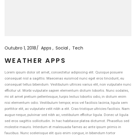
Outubro 1, 2018
Apps
Social
Tech
WEATHER APPS
Lorem ipsum dolor sit amet, consectetur adipiscing elit. Quisque posuere
consequat nisl a sagittis. Maecenas euismod nunc eget eros tincidunt, eu
consequat tellus bibendum. Vestibulum ultrices varius elit, non vulputate nunc
efficitur ut. Morbi vulputate sapien elementum dictum lobortis. Nunc sodales,
mi sit amet pretium pellentesque, turpis lectus lobortis odio, in dictum enim
nisi elementum odio. Vestibulum tempor, eros vel facilisis lacinia, ligula sem
porttitor elit, ac vulputate velit nibh a elit. Cras tristique ultricies facilisis. Nam
augue neque, pulvinar sed nibh ac, vestibulum efficitur ligula. Donec ut ligula
sed eros sagittis sollicitudin. In hac habitasse platea dictumst. Phasellus sed
molestie mauris. Interdum et malesuada fames ac ante ipsum primis in
faucibus. Nunc scelerisque elit quis enim congue, in bibendum tortor